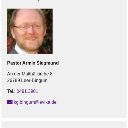
Pastor
Armin
Siegmund
An der Matthäikirche 8
26789 Leer-Bingum
Tel.:
0491 3901
kg.bingum@evlka.de