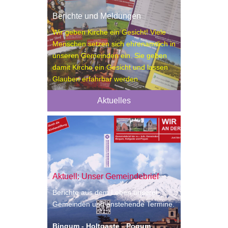
Berichte und Meldungen
Wir geben Kirche ein Gesicht! Viele
Menschen setzen sich ehrenamtlich in
unseren Gemeinden ein. Sie geben
damit Kirche ein Gesicht und lassen
Glauben erfahrbar werden.
Aktuelles
Aktuell: Unser Gemeindebrief
Berichte aus dem Leben unserer
Gemeinden und anstehende Termine.
Bingum - Holtgaste
-
Pogum