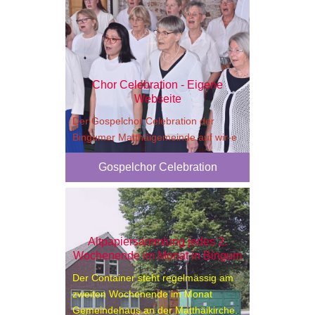
Chor Celebration - Eigene
Webseite
Der Gospelchor Celebration der
Bingumer Matthäigemeinde auf wir-e
Gospelchor Celebration
Altpapiersammlung jedes 2.
Wochenende im Monat in Bingum
Der Container steht regelmässig am
zweiten Wochenende im Monat
Gemeindehaus an der Matthäikirche.