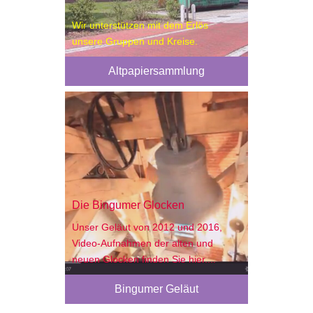
Wir unterstützen mit dem Erlös
unsere Gruppen und Kreise.
Altpapiersammlung
Die Bingumer Glocken
Unser Geläut von 2012 und 2016,
Video-Aufnahmen der alten und
neuen Glocken finden Sie hier....
Bingumer Geläut