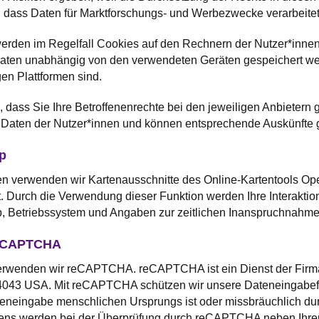
, dass Daten für Marktforschungs- und Werbezwecke verarbeite
rden im Regelfall Cookies auf den Rechnern der Nutzer*innen
ten unabhängig von den verwendeten Geräten gespeichert wer
gen Plattformen sind.
, dass Sie Ihre Betroffenenrechte bei den jeweiligen Anbieter
die Daten der Nutzer*innen und können entsprechende Auskünfte
p
n verwenden wir Kartenausschnitte des Online-Kartentools Ope
Durch die Verwendung dieser Funktion werden Ihre Interaktionen
p, Betriebssystem und Angaben zur zeitlichen Inanspruchnahme
reCAPTCHA
verwenden wir reCAPTCHA. reCAPTCHA ist ein Dienst der Firm
4043 USA. Mit reCAPTCHA schützen wir unsere Dateneingabefo
ateneingabe menschlichen Ursprungs ist oder missbräuchlich du
sens werden bei der Überprüfung durch reCAPTCHA neben Ihrer