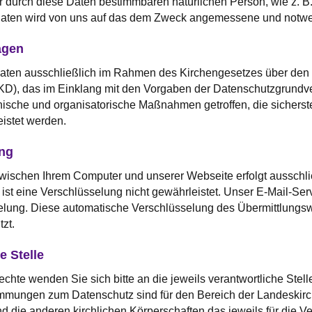
 durch diese Daten bestimmbaren natürlichen Person, wie z. B.
 Daten wird von uns auf das dem Zweck angemessene und notw
agen
aten ausschließlich im Rahmen des Kirchengesetzes über den 
D), das im Einklang mit den Vorgaben der Datenschutzgrund
nische und organisatorische Maßnahmen getroffen, die sicherste
istet werden.
ung
schen Ihrem Computer und unserer Webseite erfolgt ausschließ
, ist eine Verschlüsselung nicht gewährleistet. Unser E-Mail-Ser
elung. Diese automatische Verschlüsselung des Übermittlungswe
tzt.
e Stelle
chte wenden Sie sich bitte an die jeweils verantwortliche Stelle
mungen zum Datenschutz sind für den Bereich der Landeskirch
die anderen kirchlichen Körperschaften das jeweils für die Ve