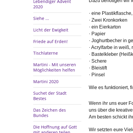
Dazu benötigen wir f
Lebendiger Advent
2020
· eine Plastikflasche,
Siehe ...
· Zwei Kronkorken
· ein Eierkarton
Licht der Ewigkeit
· Papier
· Joghurtbecher in g
Friede auf Erden!
· Acrylfarbe in weiß, r
Tischlaterne
· Bastelkleber (Heißk
· Schere
Martini - Mit unseren
· Bleistift
Möglichkeiten helfen
· Pinsel
Martini 2020
Wie es funktioniert, f
Suchet der Stadt
Bestes
Wenn ihr uns euer Fo
Das Zeichen des
uns über die kreative
Bundes
Am besten schickt ih
Die Hoffnung auf Gott
Wir setzten eure Vie
mit anderen teilen