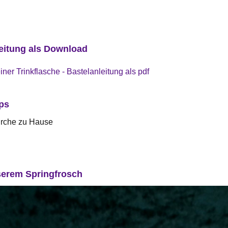
leitung als Download
ner Trinkflasche - Bastelanleitung als pdf
pps
irche zu Hause
serem Springfrosch