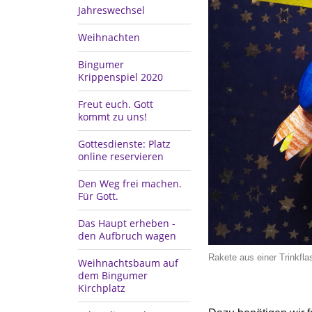
Jahreswechsel
Weihnachten
Bingumer
Krippenspiel 2020
Freut euch. Gott
kommt zu uns!
Gottesdienste: Platz
online reservieren
Den Weg frei machen.
Für Gott.
Das Haupt erheben -
den Aufbruch wagen
Rakete aus einer Trinkfla
Weihnachtsbaum auf
dem Bingumer
Kirchplatz