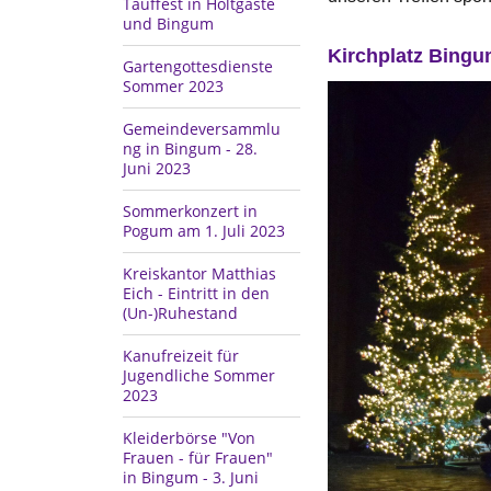
Tauffest in Holtgaste
und Bingum
Kirchplatz Bing
Gartengottesdienste
Sommer 2023
Gemeindeversammlu
ng in Bingum - 28.
Juni 2023
Sommerkonzert in
Pogum am 1. Juli 2023
Kreiskantor Matthias
Eich - Eintritt in den
(Un-)Ruhestand
Kanufreizeit für
Jugendliche Sommer
2023
Kleiderbörse "Von
Frauen - für Frauen"
in Bingum - 3. Juni