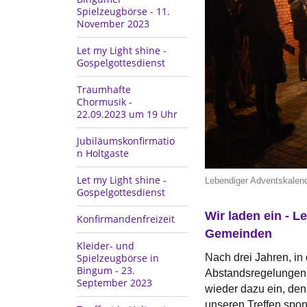
Spielzeugbörse - 11.
November 2023
Let my Light shine -
Gospelgottesdienst
Traumhafte
Chormusik -
22.09.2023 um 19 Uhr
Jubiläumskonfirmatio
n Holtgaste
Let my Light shine -
Lebendiger Adventskalend
Gospelgottesdienst
Wir laden ein - 
Konfirmandenfreizeit
Gemeinden
Kleider- und
Nach drei Jahren, i
Spielzeugbörse in
Bingum - 23.
Abstandsregelungen u
September 2023
wieder dazu ein, den
unseren Treffen spo