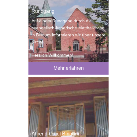
Rundgang
Auf einem Rundgang durch die
evangelisch-lutherische Matthäikirche
in Bingum informieren wir über unsere
Kirche.
Herzlich Willkommen!
Mehr erfahren
Ahrend-Orgel Bingum