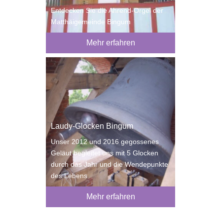
Entdecken Sie die Ahrend-Orgel der
Matthäigemeinde Bingum
Mehr erfahren
Laudy-Glocken Bingum
Unser 2012 und 2016 gegossenes
Geläut begleitet uns mit 5 Glocken
durch das Jahr und die Wendepunkte
des Lebens
Mehr erfahren